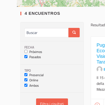
4 ENCUENTROS
Resultad
Pugl
FECHA
Eco
Próximos
Visi
Pasados
Tar
E
TIPO
Presencial
Il 15
Online
della
Ambos
Mezzo
Filtra i risultati