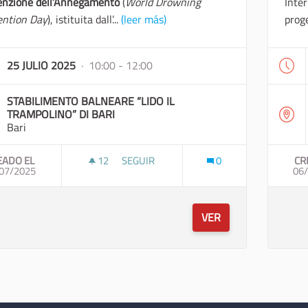
enzione dell’Annegamento
(
World Drowning
Inter
ention Day
), istituita dall’...
(leer más)
proge
25 JULIO 2025
· 10:00 - 12:00
STABILIMENTO BALNEARE “LIDO IL
TRAMPOLINO” DI BARI
Bari
EADO EL
12
12 SEGUIDORAS
SEGUIR
0
CR
07/2025
GIORNATA MONDIALE DELLA PREVENZION
06
VER