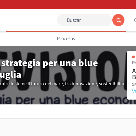
Buscar
Procesos
 strategia per una blue
FA
A
uglia
B
ire insieme il futuro del mare, tra innovazione, sostenibilità
9
Ve