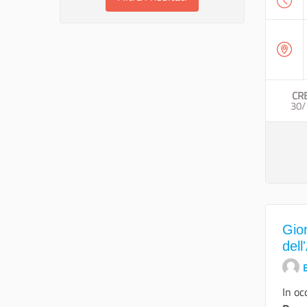
CR
30/
Gio
del
E
In oc