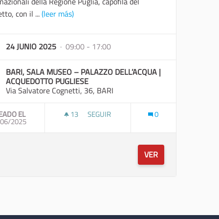
nazionali della Regione Puglia, capofila del
tto, con il ...
(leer más)
24 JUNIO 2025
· 09:00 - 17:00
BARI, SALA MUSEO – PALAZZO DELL’ACQUA |
ACQUEDOTTO PUGLIESE
Via Salvatore Cognetti, 36, BARI
EADO EL
13
13 SEGUIDORAS
SEGUIR
0
E DELL'ANNEGAMENTO - BARI
/06/2025
UN SOLO MARE, UNA SOLA VISIONE: DELI
VER