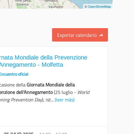
©
OpenStreetMap
Exportar calendario
rnata Mondiale della Prevenzione
'Annegamento - Molfetta
Encuentro oficial
ccasione della
Giornata Mondiale della
enzione dell’Annegamento
(25 luglio -
World
ning Prevention Day
), ist...
(leer más)