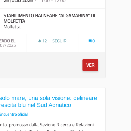
25 JULIO 2025
· 11:00 - 12:00
STABILIMENTO BALNEARE “ALGAMARINA” DI
MOLFETTA
Molfetta
EADO EL
12
12 SEGUIDORAS
SEGUIR
0
/07/2025
PUGLIA BLUE VISION”, IL FESTIVAL DELLA BLUE ECONOMY A TARANTO -- “PUGLIA 
GIORNATA MONDIALE DELLA PREVENZIO
VER
solo mare, una sola visione: delineare
rescita blu nel Sud Adriatico
Encuentro oficial
ento, promosso dalla Sezione Ricerca e Relazioni