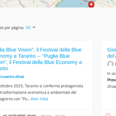
os por página:
50
ia Blue Vision”, il Festival della Blue
Gio
nomy a Taranto -- “Puglia Blue
del
on”, il Festival della Blue Economy a
anto
In o
ncuentro oficial
Prev
 ottobre 2025, Taranto si conferma protagonista
Drow
 trasformazione economica e ambientale del
giorno con “Pu...
(leer más)