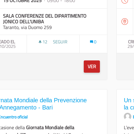
15 OCTUBRE 2025
· 09:00 - 18:00
SALA CONFERENZE DEL DIPARTIMENTO
JONICO DELL'UNIBA
Taranto, via Duomo 259
EADO EL
12
12 SEGUIDORAS
SEGUIR
0
CR
10/2025
29
VER
rnata Mondiale della Prevenzione
Un 
l'Annegamento - Bari
la c
ncuentro oficial
casione della
Giornata Mondiale della
L’ev