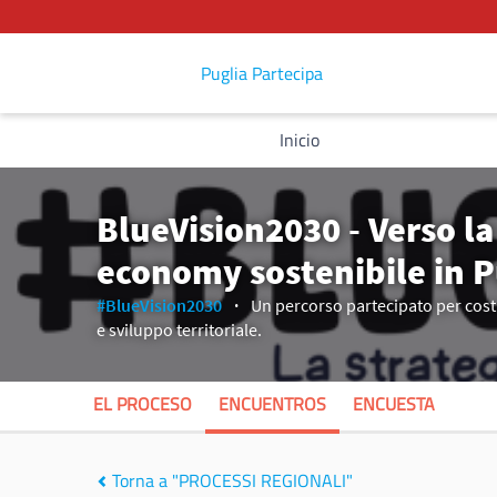
Puglia Partecipa
Inicio
BlueVision2030 - Verso la
economy sostenibile in P
#BlueVision2030
Un percorso partecipato per costru
e sviluppo territoriale.
EL PROCESO
ENCUENTROS
ENCUESTA
Torna a "PROCESSI REGIONALI"