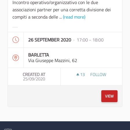
Incontro operativo/organizzativo con le due
associazioni partner per una corretta divisione dei
compiti a seconda delle ...
(read more)
Filter results for category:
26 SEPTEMBER 2020
· 17:00 - 18:00
BARLETTA
Via Giuseppe Mazzini, 62
CREATED AT
13
13 FOLLOWERS
FOLLOW
25/09/2020
INCONTRO OPERATIVO
VIEW