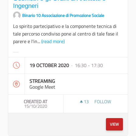
Ingegneri
Binario 10 Associazione di Promozione Sociale
Lo spirito partecipativo e la componente tecnica di
tale percorso condiviso pone al centro di tale fase il
parere e l'in...
(read more)
Filter results for category:
19 OCTOBER 2020
· 16:30 - 17:30
STREAMING
Google Meet
CREATED AT
13
13 FOLLOWERS
FOLLOW
15/10/2020
PIANIFICAZIONE TEC
VIEW