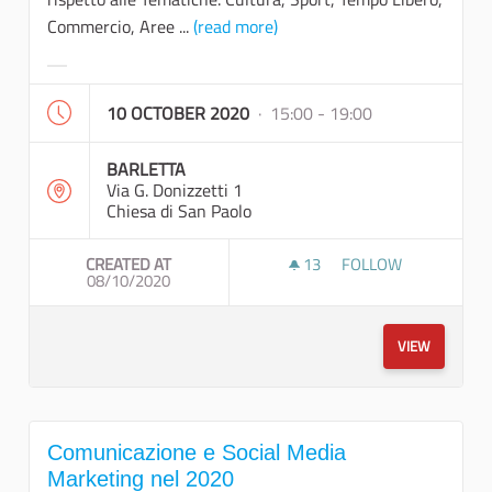
Commercio, Aree ...
(read more)
Filter results for category:
10 OCTOBER 2020
· 15:00 - 19:00
BARLETTA
Via G. Donizzetti 1
Chiesa di San Paolo
CREATED AT
13
13 FOLLOWERS
FOLLOW
08/10/2020
DEFINIZIONE DEGLI
VIEW
Comunicazione e Social Media
Marketing nel 2020