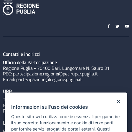
Contatti e indirizzi
Ufficio della Partecipazione
Regione Puglia - 70100 Bari, Lungomare N. Sauro 31
PEC:
partecipazione.regione@pec.rupar.puglia.it
Email:
partecipazione@regione.puglia.it
URP
Tel: 800713939
×
Email:
quiregione@regione.puglia.it
Informazioni sull'uso dei cookies
Rubrica
Questo sito web utilizza cookie essenziali per garantire
Link utili
il suo corretto funzionamento e cookie di terze parti
per fornire servizi erogati da portali esterni. Questi
Portale Istituzionale