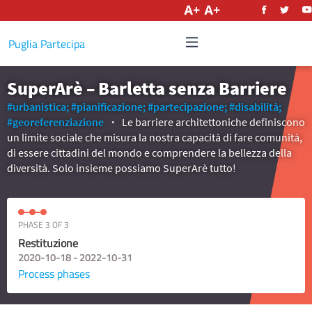
English
Puglia Partecipa
SuperArè – Barletta senza Barriere
#urbanistica;
#pianificazione;
#partecipazione;
#disabilità;
#georeferenziazione
Le barriere architettoniche definiscono
un limite sociale che misura la nostra capacità di fare comunità,
di essere cittadini del mondo e comprendere la bellezza della
diversità. Solo insieme possiamo SuperArè tutto!
PHASE 3 OF 3
Restituzione
2020-10-18 - 2022-10-31
Process phases