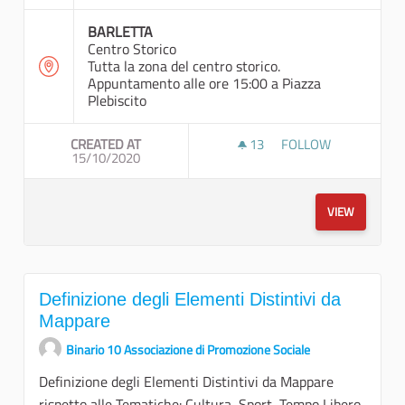
BARLETTA
Centro Storico
Tutta la zona del centro storico.
Appuntamento alle ore 15:00 a Piazza
Plebiscito
CREATED AT
13
13 FOLLOWERS
FOLLOW
15/10/2020
MAPATHON 2° USCI
VIEW
Definizione degli Elementi Distintivi da
Mappare
Binario 10 Associazione di Promozione Sociale
Definizione degli Elementi Distintivi da Mappare
rispetto alle Tematiche: Cultura, Sport, Tempo Libero,