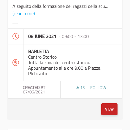
A seguito della formazione dei ragazzi della scu...
(read more)
Filter results for category:
08 JUNE 2021
· 09:00 - 13:00
BARLETTA
Centro Storico
Tutta la zona del centro storico.
Appuntamento alle ore 9:00 a Piazza
Plebiscito
CREATED AT
13
13 FOLLOWERS
FOLLOW
07/06/2021
MAPATHON 3A USCIT
VIEW