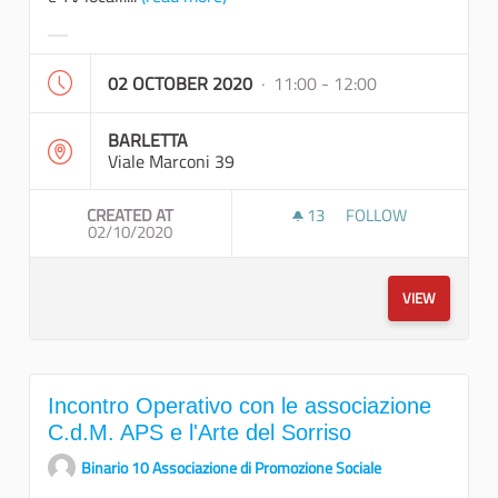
Filter results for category:
02 OCTOBER 2020
· 11:00 - 12:00
BARLETTA
Viale Marconi 39
CREATED AT
13
13 FOLLOWERS
FOLLOW
02/10/2020
CONFERENZA STAMP
VIEW
Incontro Operativo con le associazione
C.d.M. APS e l'Arte del Sorriso
Binario 10 Associazione di Promozione Sociale