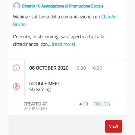
Binario 10 Associazione di Promozione Sociale
Webinar sul tema della comunicazione con
Claudio
Bruno
L'evento, in streaming, sarà aperto a tutta la
cittadinanza, con...
(read more)
Filter results for category:
06 OCTOBER 2020
· 15:30 - 16:30
GOOGLE MEET
Streaming
CREATED AT
13
13 FOLLOWERS
FOLLOW
24/09/2020
COMUNICAZIONE E S
VIEW