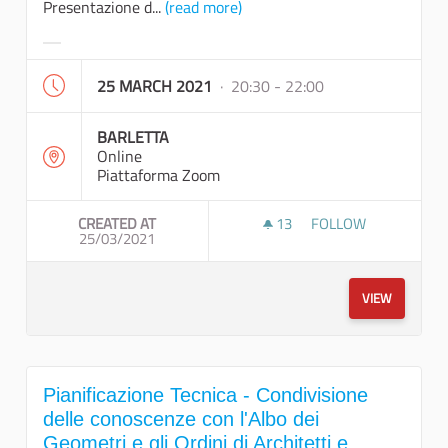
Presentazione d...
(read more)
Filter results for category:
25 MARCH 2021
· 20:30 - 22:00
BARLETTA
Online
Piattaforma Zoom
CREATED AT
13
13 FOLLOWERS
FOLLOW
25/03/2021
INCONTRO CON I FOR
VIEW
Pianificazione Tecnica - Condivisione
delle conoscenze con l'Albo dei
Geometri e gli Ordini di Architetti e