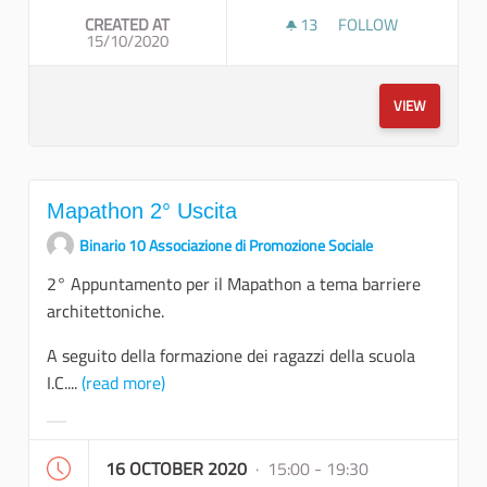
CREATED AT
13
13 FOLLOWERS
FOLLOW
15/10/2020
MAPATHON 3° USCI
VIEW
Mapathon 2° Uscita
Binario 10 Associazione di Promozione Sociale
2° Appuntamento per il Mapathon a tema barriere
architettoniche.
A seguito della formazione dei ragazzi della scuola
I.C....
(read more)
Filter results for category:
16 OCTOBER 2020
· 15:00 - 19:30