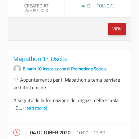
CREATED AT
13
13 FOLLOWERS
FOLLOW
24/09/2020
INCONTRO PUBBLICO
VIEW
Mapathon 1° Uscita
Binario 10 Associazione di Promozione Sociale
1° Appuntamento per il Mapathon a tema barriere
architettoniche.
A seguito della formazione dei ragazzi della scuola
I.C....
(read more)
Filter results for category:
04 OCTOBER 2020
· 10:00 - 12:30