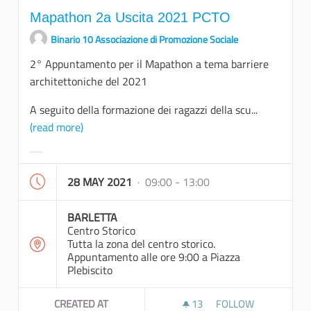
Mapathon 2a Uscita 2021 PCTO
Binario 10 Associazione di Promozione Sociale
2° Appuntamento per il Mapathon a tema barriere
architettoniche del 2021
A seguito della formazione dei ragazzi della scu...
(read more)
Filter results for category:
28 MAY 2021
· 09:00 - 13:00
BARLETTA
Centro Storico
Tutta la zona del centro storico.
Appuntamento alle ore 9:00 a Piazza
Plebiscito
CREATED AT
13
13 FOLLOWERS
FOLLOW