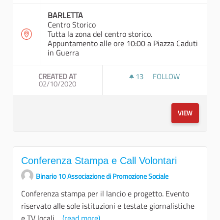
BARLETTA
Centro Storico
Tutta la zona del centro storico.
Appuntamento alle ore 10:00 a Piazza Caduti
in Guerra
CREATED AT
13
13 FOLLOWERS
FOLLOW
02/10/2020
MAPATHON 1° USCI
VIEW
Conferenza Stampa e Call Volontari
Binario 10 Associazione di Promozione Sociale
Conferenza stampa per il lancio e progetto. Evento
riservato alle sole istituzioni e testate giornalistiche
e TV locali....
(read more)