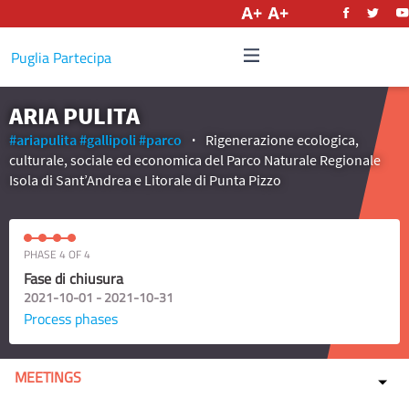
English
Puglia Partecipa
ARIA PULITA
#ariapulita
#gallipoli
#parco
Rigenerazione ecologica,
culturale, sociale ed economica del Parco Naturale Regionale
Isola di Sant’Andrea e Litorale di Punta Pizzo
PHASE 4 OF 4
Fase di chiusura
2021-10-01 - 2021-10-31
Process phases
MEETINGS