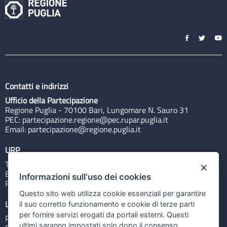
Contatti e indirizzi
Ufficio della Partecipazione
Regione Puglia - 70100 Bari, Lungomare N. Sauro 31
PEC:
partecipazione.regione@pec.rupar.puglia.it
Email:
partecipazione@regione.puglia.it
URP
Tel: 800713939
×
Email:
quiregione@regione.puglia.it
Informazioni sull'uso dei cookies
Rubrica
Questo sito web utilizza cookie essenziali per garantire
Link utili
il suo corretto funzionamento e cookie di terze parti
per fornire servizi erogati da portali esterni. Questi
Portale Istituzionale
ultimi saranno impostati solo dopo il consenso.