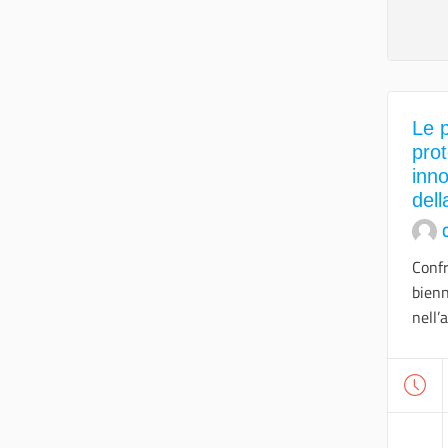
Le p
prot
inno
dell
O
Confr
bienn
nell’