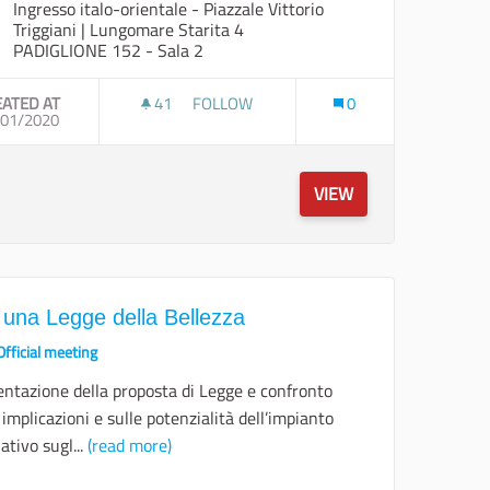
Ingresso italo-orientale - Piazzale Vittorio
Triggiani | Lungomare Starita 4
PADIGLIONE 152 - Sala 2
EATED AT
41
41 FOLLOWERS
FOLLOW
0
: PROTEZIONE, INCLUSIONE, INVESTIMENTI E INNOVAZIONE SOCIALE 
/01/2020
LE INFRASTRUTTURE QUALI FATTORI DI C
VIEW
 una Legge della Bellezza
Official meeting
entazione della proposta di Legge e confronto
 implicazioni e sulle potenzialità dell’impianto
lativo sugl...
(read more)