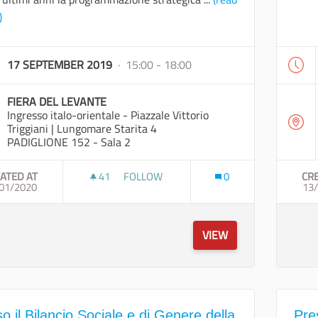
)
17 SEPTEMBER 2019
· 15:00 - 18:00
FIERA DEL LEVANTE
Ingresso italo-orientale - Piazzale Vittorio
Triggiani | Lungomare Starita 4
PADIGLIONE 152 - Sala 2
ATED AT
41
41 FOLLOWERS
FOLLOW
0
CR
01/2020
DESTINAZIONE PUGLIA: NATURA, CULTUR
13
VIEW
o il Bilancio Sociale e di Genere della
Pre