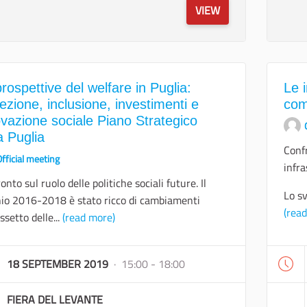
VIEW
rospettive del welfare in Puglia:
Le i
ezione, inclusione, investimenti e
comp
vazione sociale Piano Strategico
a Puglia
Confr
fficial meeting
infra
onto sul ruolo delle politiche sociali future. Il
Lo sv
io 2016-2018 è stato ricco di cambiamenti
(rea
assetto delle...
(read more)
18 SEPTEMBER 2019
· 15:00 - 18:00
FIERA DEL LEVANTE