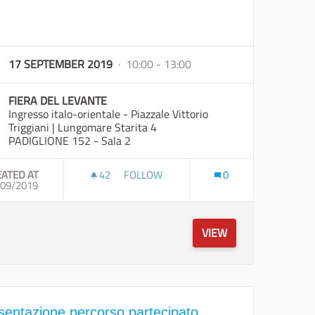
17 SEPTEMBER 2019
· 10:00 - 13:00
FIERA DEL LEVANTE
Ingresso italo-orientale - Piazzale Vittorio
Triggiani | Lungomare Starita 4
PADIGLIONE 152 - Sala 2
EATED AT
42
42 FOLLOWERS
FOLLOW
0
A E INNOVAZIONE LEVE DELLO SVILUPPO TURISTICO
/09/2019
PER UNA LEGGE DELLA BELLEZZA
VIEW
sentazione percorso partecipato