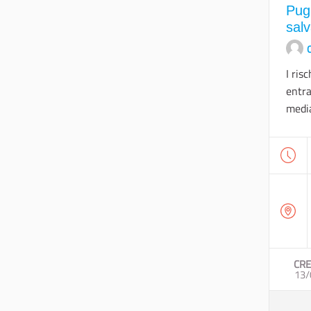
Pugl
salv
O
I ris
entra
media
CRE
13/