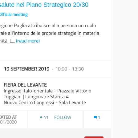
salute nel Piano Strategico 20/30
Official meeting
gione Puglia attribuisce alla persona un ruolo
ale all’interno delle proprie strategie in materia
nità. L...
(read more)
19 SEPTEMBER 2019
· 10:00 - 13:30
FIERA DEL LEVANTE
Ingresso italo-orientale - Piazzale Vittorio
Triggiani | Lungomare Starita 4
Nuovo Centro Congressi - Sala Levante
EATED AT
41
41 FOLLOWERS
FOLLOW
1
 SALVAGUARDIA DEL CAPITALE NATURALE
/01/2020
LA SALUTE NEL PIANO STRATEGICO 20/30