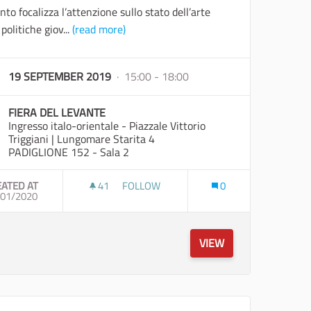
nto focalizza l’attenzione sullo stato dell’arte
 politiche giov...
(read more)
19 SEPTEMBER 2019
· 15:00 - 18:00
FIERA DEL LEVANTE
Ingresso italo-orientale - Piazzale Vittorio
Triggiani | Lungomare Starita 4
PADIGLIONE 152 - Sala 2
EATED AT
41
41 FOLLOWERS
FOLLOW
0
 SOSTENIBILE - AGIRE PER IL CLIMA
/01/2020
SPERIMENTARE IL FUTURO: GIOVANI, IDEE
VIEW