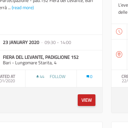
 Partecipazione - pad.152 Fiera del Levante, Bari
L’eve
errà ...
(read more)
delle
23 JANUARY 2020
· 09:30 - 14:00
FIERA DEL LEVANTE, PADIGLIONE 152
Bari - Lungomare Starita, 4
ATED AT
44
44 FOLLOWERS
FOLLOW
0
CR
01/2020
PRIMO FORUM REGIONALE SULLO SVILUPPO
22
VIEW