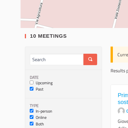
10 MEETINGS
Curre
Results 
DATE
Upcoming
Past
Pri
sost
TYPE
In-person
O
Online
Giove
Both