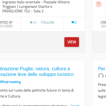
Ingresso italo-orientale - Piazzale Vittorio
Triggiani | Lungomare Starita 4
PADIGLIONE 152 - Sala 2
ATED AT
41
41 FOLLOWERS
FOLLOW
0
CR
01/2020
LE PROSPETTIVE DEL WELFARE IN PUGLIA
22
VIEW
inazione Puglia: natura, cultura e
Per
vazione leve dello sviluppo turistico
fficial meeting
Pres
onto sul ruolo delle politiche future in tema di
sulle
mo e Cultura.
legis
 ultimi anni la programmazione strategica ...
(read