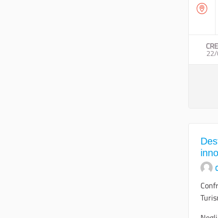
CRE
22/
Dest
inno
O
Confr
Turis
Negli