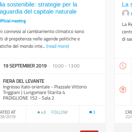
ia sostenibile: strategie per la
La 
aguardia del capitale naturale
fficial meeting
La Re
chi connessi al cambiamento climatico sono
centr
ti di prepotenza nelle agende politiche e
di sa
tiche del mondo inte...
(read more)
19 SEPTEMBER 2019
· 10:00 - 13:00
FIERA DEL LEVANTE
Ingresso italo-orientale - Piazzale Vittorio
Triggiani | Lungomare Starita 4
PADIGLIONE 152 - Sala 2
ATED AT
43
43 FOLLOWERS
FOLLOW
3
CR
09/2019
PUGLIA SOSTENIBILE: STRATEGIE PER LA
22