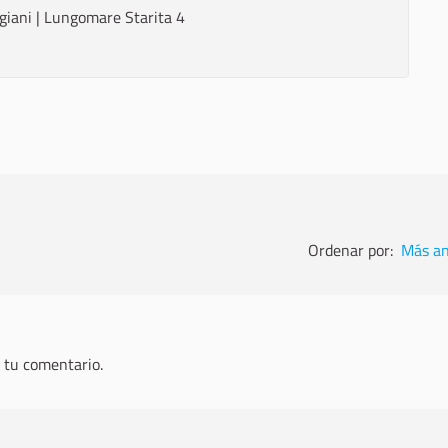
iggiani | Lungomare Starita 4
Ordenar por:
Más an
 tu comentario.