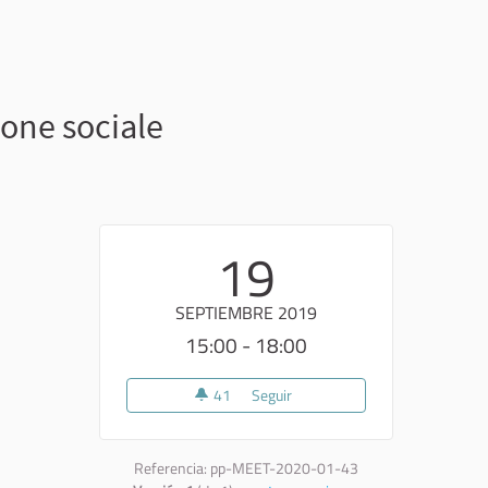
ione sociale
19
SEPTIEMBRE 2019
15:00 - 18:00
41
41 seguidoras
Seguir
Sperimentare il futuro: giovani,
Referencia: pp-MEET-2020-01-43