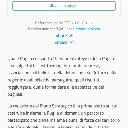
41
41 followers
Follow
Presentazione percorso partecip
Reference: pp-MEET-2019-09-19
Version number 3
(of 3)
see other versions
Share
Embed
Quale Puglia ci aspetta? Il Piano Strategico della Puglia
coinvolge tutti – istituzioni, enti locali, imprese,
associazioni, cittadini – nella definizione del futuro della
regione: quali obiettivi perseguire, quali risultati
raggiungere, quale forma dare alle aspettative dei
pugliesi.
La redazione del Piano Strategico é la prima pietra su cui
costruire insieme la Puglia di domani: un percorso
partecipato che tiene insieme i punti di forza del territorio
e le sfide globali; i bisogni e le aspirazioni dei cittadini,