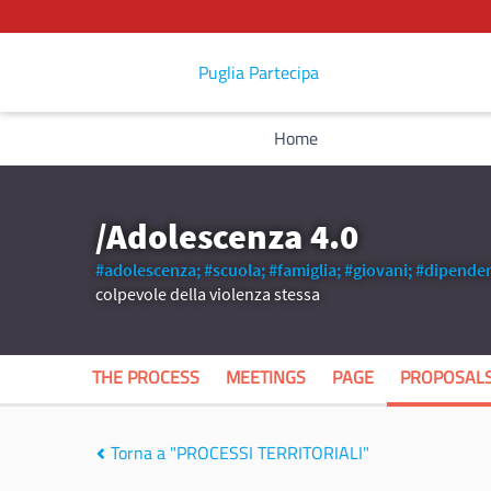
Puglia Partecipa
Home
/Adolescenza 4.0
#adolescenza;
#scuola;
#famiglia;
#giovani;
#dipenden
colpevole della violenza stessa
THE PROCESS
MEETINGS
PAGE
PROPOSAL
Torna a "PROCESSI TERRITORIALI"