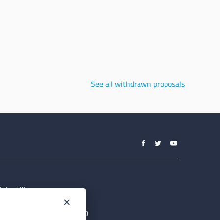
See all withdrawn proposals
ink utili
×
ortale Istituzionale
O FESR Puglia 2014-2020