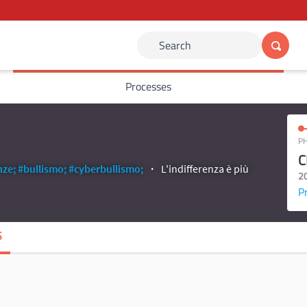
Search
Processes
PH
C
ze;
#bullismo;
#cyberbullismo;
L'indifferenza è più
2
P
S