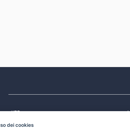
URP
L
Tel: 800713939
P
uso dei cookies
1
Email:
quiregione@regione.puglia.it
P