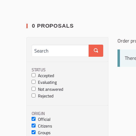
0 PROPOSALS
Order pr
There
STATUS
Accepted
Evaluating
Not answered
Rejected
ORIGIN
Official
Citizens
Groups