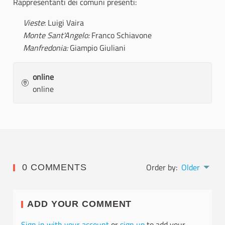
Rappresentanti dei comuni presenti:
Vieste
: Luigi Vaira
Monte Sant'Angelo:
Franco Schiavone
Manfredonia:
Giampio Giuliani
online
online
Order by:
Older
0 COMMENTS
ADD YOUR COMMENT
Sign in with your account
or
sign up
to add your