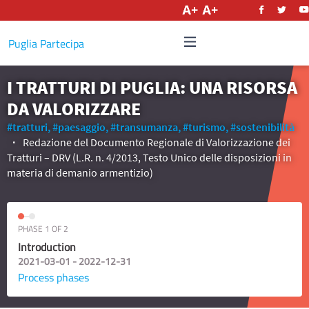
English
Puglia Partecipa
I TRATTURI DI PUGLIA: UNA RISORSA
DA VALORIZZARE
#tratturi,
#paesaggio,
#transumanza,
#turismo,
#sostenibilità
Redazione del Documento Regionale di Valorizzazione dei
Tratturi – DRV (L.R. n. 4/2013, Testo Unico delle disposizioni in
materia di demanio armentizio)
PHASE 1 OF 2
Introduction
2021-03-01 - 2022-12-31
Process phases