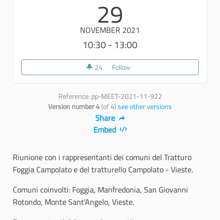
29
NOVEMBER 2021
10:30 - 13:00
24
24 followers
Follow
Tratturo Foggia - Campolato e T
Reference: pp-MEET-2021-11-922
Version number 4
(of 4)
see other versions
Share
Embed
Riunione con i rappresentanti dei comuni del Tratturo
Foggia Campolato e del tratturello Campolato - Vieste.
Comuni coinvolti: Foggia, Manfredonia, San Giovanni
Rotondo, Monte Sant'Angelo, Vieste.