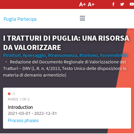
English
Puglia Partecipa
I TRATTURI DI PUGLIA: UNA RISORSA
DA VALORIZZARE
#tratturi,
#paesaggio,
#transumanza,
#turismo,
#sostenibilità
Redazione del Documento Regionale di Valorizzazione dei
Tratturi – DRV (L.R. n. 4/2013, Testo Unico delle disposizioni in
materia di demanio armentizio)
PHASE 1 OF 2
Introduction
2021-03-01 - 2022-12-31
Process phases