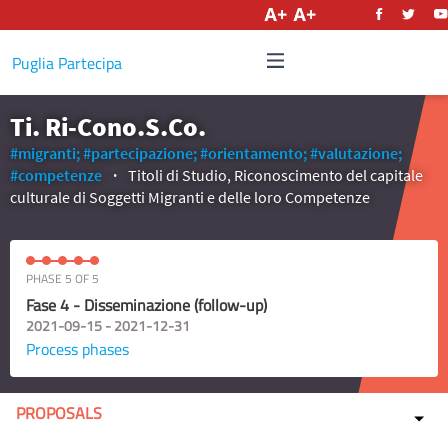
English
Puglia Partecipa
Ti. Ri-Cono.S.Co.
#migranti;
#partecipazione;
#orientamento;
#valutazione;
#competenze
Titoli di Studio, Riconoscimento del capitale
culturale di Soggetti Migranti e delle loro Competenze
PHASE 5 OF 5
Fase 4 - Disseminazione (follow-up)
2021-09-15 - 2021-12-31
Process phases
PROPOSALS