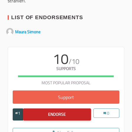
stranieri.
LIST OF ENDORSEMENTS
Maura Simone
10
/10
SUPPORTS
MOST POPULAR PROPOSAL
Support
Proposta 5: LA CONOSCENZ
1
Proposta 5: LA
0
ENDORSE
PROPOSTA 5: LA CONOSCENZA DELLA