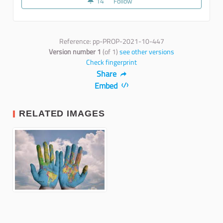
14
14 followers
Follow
Proposta 5: LA CONOSCENZA 
Reference: pp-PROP-2021-10-447
Version number 1
(of 1)
see other versions
Check fingerprint
Share
Embed
RELATED IMAGES