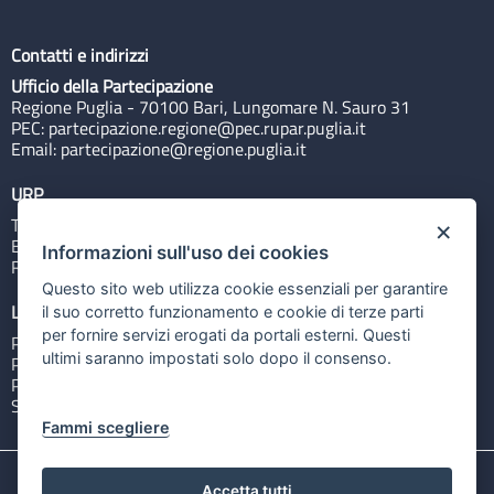
Contatti e indirizzi
Ufficio della Partecipazione
Regione Puglia - 70100 Bari, Lungomare N. Sauro 31
PEC:
partecipazione.regione@pec.rupar.puglia.it
Email:
partecipazione@regione.puglia.it
URP
Tel: 800713939
×
Email:
quiregione@regione.puglia.it
Informazioni sull'uso dei cookies
Rubrica
Questo sito web utilizza cookie essenziali per garantire
Link utili
il suo corretto funzionamento e cookie di terze parti
per fornire servizi erogati da portali esterni. Questi
Portale Istituzionale
ultimi saranno impostati solo dopo il consenso.
PO FESR Puglia 2014-2020
PSR Puglia 2014-2020
Sistema Puglia
Fammi scegliere
Accetta tutti