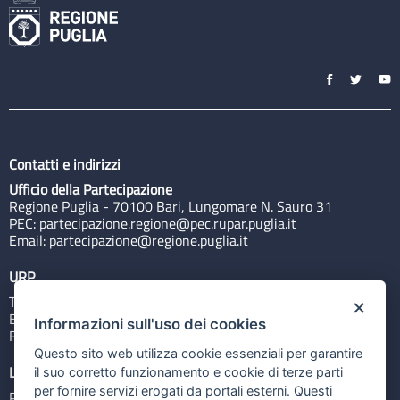
Contatti e indirizzi
Ufficio della Partecipazione
Regione Puglia - 70100 Bari, Lungomare N. Sauro 31
PEC:
partecipazione.regione@pec.rupar.puglia.it
Email:
partecipazione@regione.puglia.it
URP
Tel: 800713939
×
Email:
quiregione@regione.puglia.it
Informazioni sull'uso dei cookies
Rubrica
Questo sito web utilizza cookie essenziali per garantire
Link utili
il suo corretto funzionamento e cookie di terze parti
per fornire servizi erogati da portali esterni. Questi
Portale Istituzionale