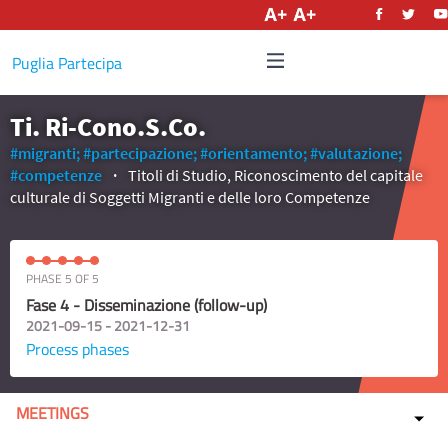
English
Puglia Partecipa
Ti. Ri-Cono.S.Co.
#migranti;
#partecipazione;
#orientamento;
#valutazione;
#competenze
Titoli di Studio, Riconoscimento del capitale
culturale di Soggetti Migranti e delle loro Competenze
PHASE 5 OF 5
Fase 4 - Disseminazione (follow-up)
2021-09-15 - 2021-12-31
Process phases
MEETINGS