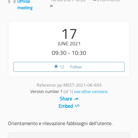
Official
meeting
Report
17
JUNE 2021
09:30 - 10:30
12
12 followers
Follow
Consulenza 12
Reference: pp-MEET-2021-06-693
Version number 1
(of 1)
see other versions
Share
Embed
Orientamento e rilevazione fabbisogni dell'utente.