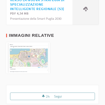
SPECIALIZZAZIONE
INTELLIGENTE REGIONALE (S3)
PDF 4,54 MB
Presentazione della Smart Puglia 2030
IMMAGINI RELATIVE
24
24 sostenitori
Segui
Verso la nuova Strategia regiona