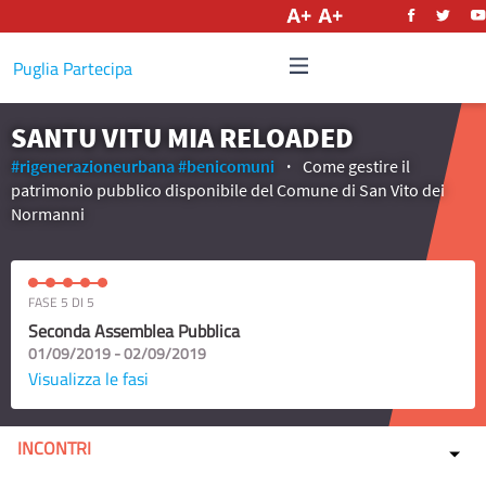
Italiano
Puglia Partecipa
SANTU VITU MIA RELOADED
#rigenerazioneurbana
#benicomuni
Come gestire il
patrimonio pubblico disponibile del Comune di San Vito dei
Normanni
FASE 5 DI 5
Seconda Assemblea Pubblica
01/09/2019 - 02/09/2019
Visualizza le fasi
INCONTRI