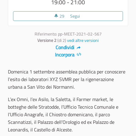
19:00 - 21:00
29
29 sostenitori
Segui
Seconda assemblea pubblica
Riferimento: pp-MEET-2021-02-567
Versione 2
(di 2)
vedi altre versioni
Condividi
Incorpora
Domenica 1 settembre assemblea pubblica per conoscere
l’esito dei laboratori XYZ SVMR per la rigenerazione
urbana a San Vito dei Normanni.
L’ex Omni, l’ex Asilo, la Saletta, il Farmer market, le
botteghe delle Stratodde, l’Ufficio Tecnico Comunale e
l’Ufficio Anagrafe, il Chiostro domenicano, il parco
Scannatizzi, il Palazzo dell’Orologio ed ex Palazzo de
Leonardis, il Castello di Alceste.