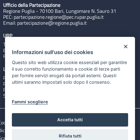
Ufficio della Partecipazione
Regione Puglia - 70100 Bari, Lungomare N. Sauro 31
PEC:
partecipazione.regione@pec.rupar.puglia.it
Email:
partecipazione@regione.puglia.it
URP
Tel: 800713939
×
Email:
quiregione@regione.puglia.it
Informazioni sull'uso dei cookies
Rubrica
Questo sito web utilizza cookie essenziali per garantire
Link utili
il suo corretto funzionamento e cookie di terze parti
per fornire servizi erogati da portali esterni. Questi
Portale Istituzionale
ultimi saranno impostati solo dopo il consenso.
PO FESR Puglia 2014-2020
PSR Puglia 2014-2020
Sistema Puglia
Fammi scegliere
Accetta tutti
Cookie e privacy
Note legali
Dichiarazione di accessibilità
Gestisci i cookies
Rifiuta tutti
Scarica i file Open Data