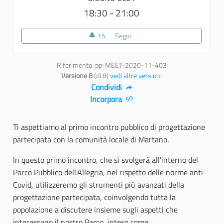
18:30 - 21:00
15
15 sostenitori
Segui
Secondo incontro con la comuni
Riferimento: pp-MEET-2020-11-403
Versione 8
(di 8)
vedi altre versioni
Condividi
Incorpora
Ti aspettiamo al primo incontro pubblico di progettazione
partecipata con la comunità locale di Martano.
In questo primo incontro, che si svolgerà all'interno del
Parco Pubblico dell'Allegria, nel rispetto delle norme anti-
Covid, utilizzeremo gli strumenti più avanzati della
progettazione partecipata, coinvolgendo tutta la
popolazione a discutere insieme sugli aspetti che
interessano il nostro Parco, inteso come