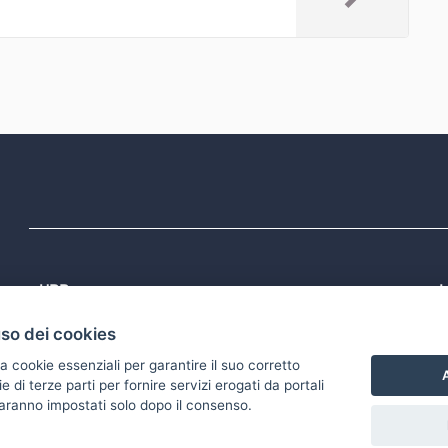
URP
L
Tel: 800713939
P
uso dei cookies
1
Email:
quiregione@regione.puglia.it
P
Rubrica
P
a cookie essenziali per garantire il suo corretto
S
A
di terze parti per fornire servizi erogati da portali
 saranno impostati solo dopo il consenso.