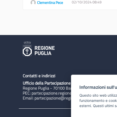
02/10/2024 08:49
Clementina Pece
Contatti e indirizzi
Ufficio della Partecipazione
Informazioni sull'
Regione Puglia - 70100 Bari, Lungomare N. Sauro 3
PEC:
partecipazione.regione@pec.rupar.puglia.it
Questo sito web utilizz
Email:
partecipazione@regione.puglia.it
funzionamento e cookie 
esterni. Questi ultimi