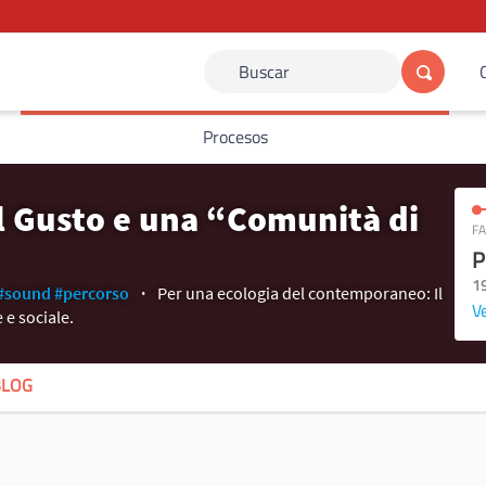
Buscar
Procesos
el Gusto e una “Comunità di
FA
P
1
#sound
#percorso
Per una ecologia del contemporaneo: Il
Ve
 e sociale.
BLOG