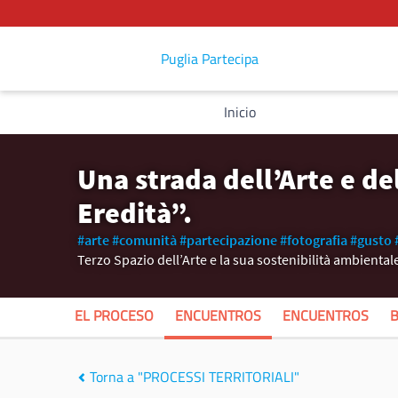
Puglia Partecipa
Inicio
Una strada dell’Arte e d
Eredità”.
#arte
#comunità
#partecipazione
#fotografia
#gusto
Terzo Spazio dell’Arte e la sua sostenibilità ambientale
EL PROCESO
ENCUENTROS
ENCUENTROS
Torna a "PROCESSI TERRITORIALI"