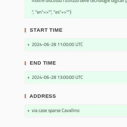
inoltre discusso l'utilizzo delle tecnologie digital
", "en"=>"", "es"=>""}
START TIME
+
2024-06-28 11:00:00 UTC
END TIME
+
2024-06-28 13:00:00 UTC
ADDRESS
+
via case sparse Cavallino