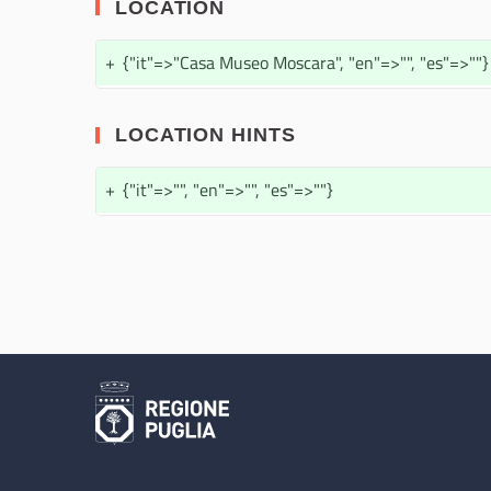
LOCATION
+
{"it"=>"Casa Museo Moscara", "en"=>"", "es"=>""}
LOCATION HINTS
+
{"it"=>"", "en"=>"", "es"=>""}