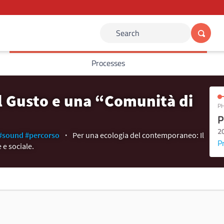
Search
Processes
el Gusto e una “Comunità di
PH
P
2
#sound
#percorso
Per una ecologia del contemporaneo: Il
P
 e sociale.