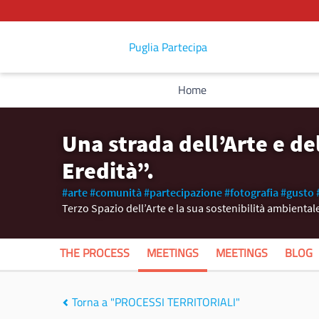
Puglia Partecipa
Home
Una strada dell’Arte e d
Eredità”.
#arte
#comunità
#partecipazione
#fotografia
#gusto
Terzo Spazio dell’Arte e la sua sostenibilità ambientale
THE PROCESS
MEETINGS
MEETINGS
BLOG
Torna a "PROCESSI TERRITORIALI"