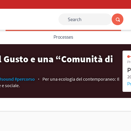
Search
Processes
el Gusto e una “Comunità di
PH
P
2
#sound
#percorso
Per una ecologia del contemporaneo: Il
P
 e sociale.