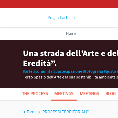
Puglia Partecipa
Home
Una strada dell’Arte e d
Eredità”.
#arte
#comunità
#partecipazione
#fotografia
#gusto
Terzo Spazio dell’Arte e la sua sostenibilità ambientale
THE PROCESS
MEETINGS
MEETINGS
BLOG
Torna a "PROCESSI TERRITORIALI"