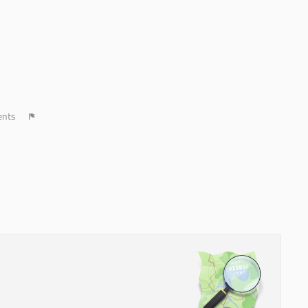
ents
Report