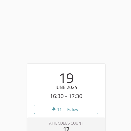
19
JUNE 2024
16:30 - 17:30
11
11 followers
Follow
2° Tavolo di Collaborazione
ATTENDEES COUNT
12