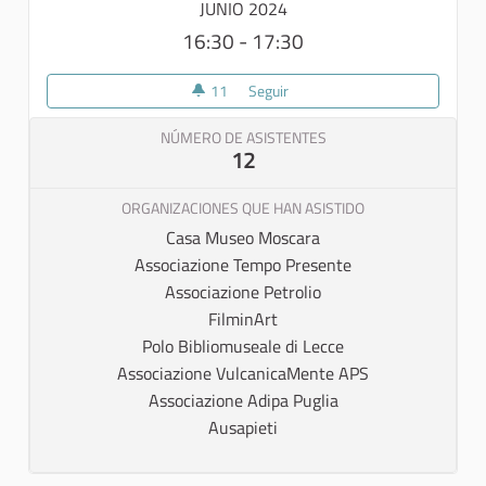
JUNIO 2024
16:30 - 17:30
11
11 seguidoras
Seguir
2° Tavolo di Collaborazione
NÚMERO DE ASISTENTES
12
ORGANIZACIONES QUE HAN ASISTIDO
Casa Museo Moscara
Associazione Tempo Presente
Associazione Petrolio
FilminArt
Polo Bibliomuseale di Lecce
Associazione VulcanicaMente APS
Associazione Adipa Puglia
Ausapieti