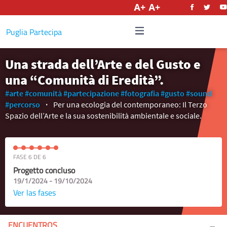
Castellano
Puglia Partecipa
Una strada dell’Arte e del Gusto e
una “Comunità di Eredità”.
#arte
#comunità
#partecipazione
#fotografia
#gusto
#sound
#percorso
Per una ecologia del contemporaneo: Il Terzo
Spazio dell’Arte e la sua sostenibilità ambientale e sociale.
FASE 6 DE 6
Progetto concluso
19/1/2024 - 19/10/2024
Ver las fases
ENCUENTROS