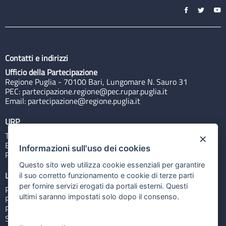
Contatti e indirizzi
Ufficio della Partecipazione
Regione Puglia - 70100 Bari, Lungomare N. Sauro 31
PEC:
partecipazione.regione@pec.rupar.puglia.it
Email:
partecipazione@regione.puglia.it
URP
Tel: 800713939
×
Email:
quiregione@regione.puglia.it
Informazioni sull'uso dei cookies
Rubrica
Questo sito web utilizza cookie essenziali per garantire
Link utili
il suo corretto funzionamento e cookie di terze parti
per fornire servizi erogati da portali esterni. Questi
Portale Istituzionale
ultimi saranno impostati solo dopo il consenso.
PO FESR Puglia 2014-2020
PSR Puglia 2014-2020
Sistema Puglia