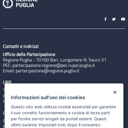
Contatti e indirizzi
Ufficio della Partecipazione
Regione Puglia - 70100 Bari, Lungomare N. Sauro 31
PEC:
partecipazione.regione@pec.rupar.puglia.it
Email:
partecipazione@regione.puglia.it
URP
Tel: 800713939
×
Email:
quiregione@regione.puglia.it
Informazioni sull'uso dei cookies
Rubrica
Questo sito web utilizza cookie essenziali per garantire
Link utili
il suo corretto funzionamento e cookie di terze parti
per fornire servizi erogati da portali esterni. Questi
Portale Istituzionale
ultimi saranno impostati solo dopo il consenso.
PO FESR Puglia 2014-2020