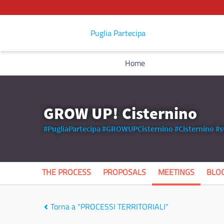
Puglia Partecipa
Home
GROW UP! Cisternino
#PugliaPartecipa
#GROWUPCisternino
#Cisternino
#s
THE PROCESS
PROPOSALS
MEETINGS
BLO
Torna a "PROCESSI TERRITORIALI"