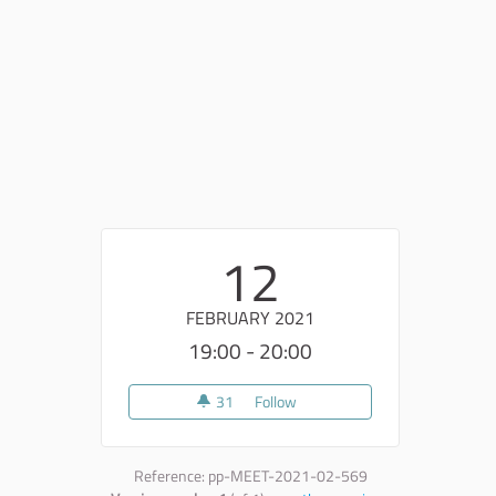
12
FEBRUARY 2021
19:00 - 20:00
31
31 followers
Follow
GROW UP! Cisternino - Evento 
Reference: pp-MEET-2021-02-569