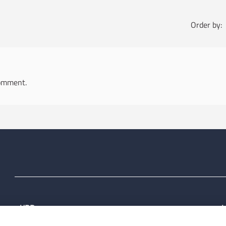
Order by:
omment.
URP
L
Tel: 800713939
P