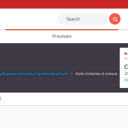
Search
Processes
PH
C
2
viluppoeconomico
#partecipazione
Solo insieme si cresce
P
G