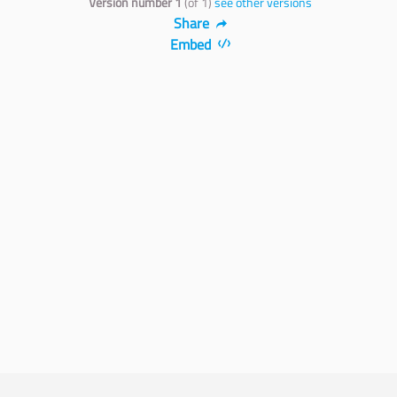
Version number 1
(of 1)
see other versions
Share
Embed