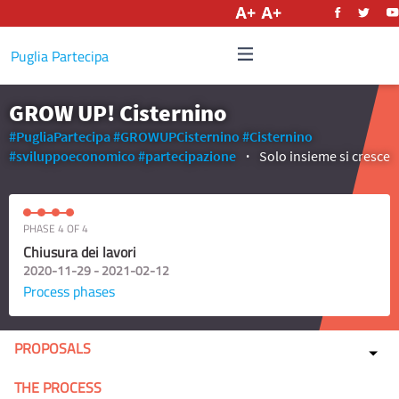
English
Puglia Partecipa
GROW UP! Cisternino
#PugliaPartecipa
#GROWUPCisternino
#Cisternino
#sviluppoeconomico
#partecipazione
Solo insieme si cresce
PHASE 4 OF 4
Chiusura dei lavori
2020-11-29 - 2021-02-12
Process phases
PROPOSALS
THE PROCESS