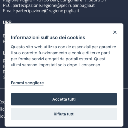
PEC:
partecipazione.regione@pec.rupar.puglia.it
Email:
partecipazione@regione.puglia.it
URP
Tel: 800713939
×
Email:
quiregione@regione.puglia.it
Informazioni sull'uso dei cookies
Rubrica
Questo sito web utilizza cookie essenziali per garantire
Link utili
il suo corretto funzionamento e cookie di terze parti
per fornire servizi erogati da portali esterni. Questi
Portale Istituzionale
ultimi saranno impostati solo dopo il consenso.
PO FESR Puglia 2014-2020
PSR Puglia 2014-2020
Sistema Puglia
Fammi scegliere
Accetta tutti
Cookie e privacy
Note legali
Dichiarazione di accessibilità
Gestisci i cookies
Rifiuta tutti
Download Open Data files