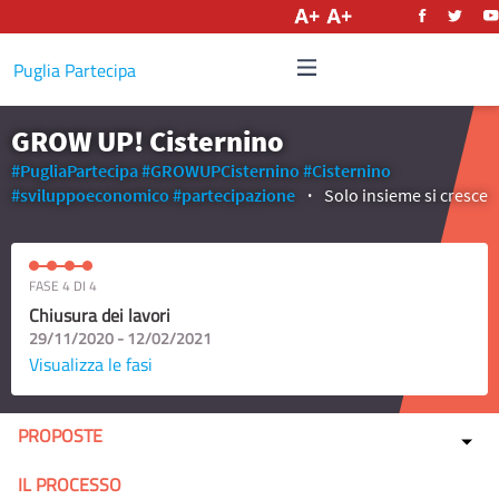
Italiano
Puglia Partecipa
GROW UP! Cisternino
#PugliaPartecipa
#GROWUPCisternino
#Cisternino
#sviluppoeconomico
#partecipazione
Solo insieme si cresce
FASE 4 DI 4
Chiusura dei lavori
29/11/2020 - 12/02/2021
Visualizza le fasi
PROPOSTE
IL PROCESSO