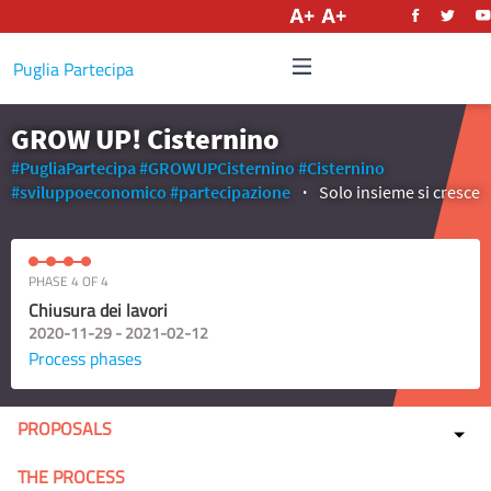
English
Puglia Partecipa
GROW UP! Cisternino
#PugliaPartecipa
#GROWUPCisternino
#Cisternino
#sviluppoeconomico
#partecipazione
Solo insieme si cresce
PHASE 4 OF 4
Chiusura dei lavori
2020-11-29 - 2021-02-12
Process phases
PROPOSALS
THE PROCESS