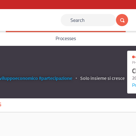
Search
Processes
PH
C
2
viluppoeconomico
#partecipazione
Solo insieme si cresce
P
G