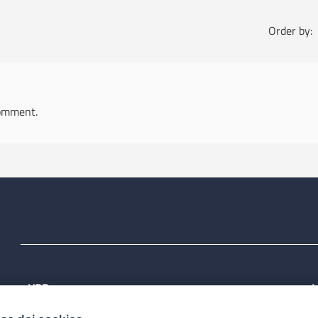
Order by:
omment.
URP
L
Tel: 800713939
P