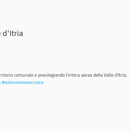
 d'Itria
port
rritorio comunale e previlegiando l'intera aerea della Valle d'Itria.
a
#soloinsiemesicresce