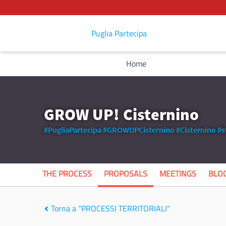
Puglia Partecipa
Home
GROW UP! Cisternino
#PugliaPartecipa
#GROWUPCisternino
#Cisternino
#s
THE PROCESS
PROPOSALS
MEETINGS
BLO
Torna a "PROCESSI TERRITORIALI"