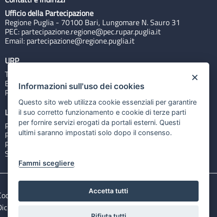
Ufficio della Partecipazione
Regione Puglia - 70100 Bari, Lungomare N. Sauro 31
PEC:
partecipazione.regione@pec.rupar.puglia.it
Email:
partecipazione@regione.puglia.it
URP
Tel: 800713939
×
Email:
quiregione@regione.puglia.it
Informazioni sull'uso dei cookies
Rubrica
Questo sito web utilizza cookie essenziali per garantire
Link utili
il suo corretto funzionamento e cookie di terze parti
per fornire servizi erogati da portali esterni. Questi
Portale Istituzionale
ultimi saranno impostati solo dopo il consenso.
PO FESR Puglia 2014-2020
PSR Puglia 2014-2020
Sistema Puglia
Fammi scegliere
Accetta tutti
Cookie e privacy
Note legali
Dichiarazione di accessibilità
Gestisci i cookies
Rifiuta tutti