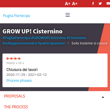
English
Puglia Partecipa
GROW UP! Cisternino
#PugliaPartecipa
#GROWUPCisternino
#Cisternino
#sviluppoeconomico
#partecipazione
Solo insieme si cresce
PHASE 4 OF 4
Chiusura dei lavori
2020-11-29 - 2021-02-12
Process phases
PROPOSALS
THE PROCESS