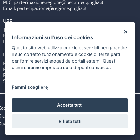
PEC:
partecipazione.regione@pec.rupar.puglia.it
Email:
partecipazione@regione.puglia.it
URP
Tel: 800713939
×
Email:
quiregione@regione.puglia.it
Informazioni sull'uso dei cookies
Rubrica
Questo sito web utilizza cookie essenziali per garantire
Link utili
il suo corretto funzionamento e cookie di terze parti
per fornire servizi erogati da portali esterni. Questi
Portale Istituzionale
ultimi saranno impostati solo dopo il consenso.
PO FESR Puglia 2014-2020
PSR Puglia 2014-2020
Sistema Puglia
Fammi scegliere
Accetta tutti
Cookie e privacy
Note legali
Dichiarazione di accessibilità
Gestisci i cookies
Rifiuta tutti
Download Open Data files