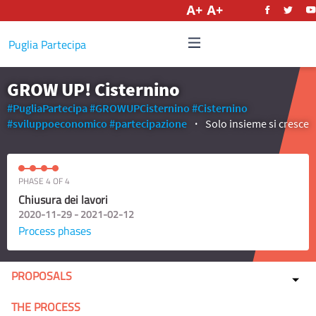
English
Puglia Partecipa
GROW UP! Cisternino
#PugliaPartecipa
#GROWUPCisternino
#Cisternino
#sviluppoeconomico
#partecipazione
Solo insieme si cresce
PHASE 4 OF 4
Chiusura dei lavori
2020-11-29 - 2021-02-12
Process phases
PROPOSALS
THE PROCESS