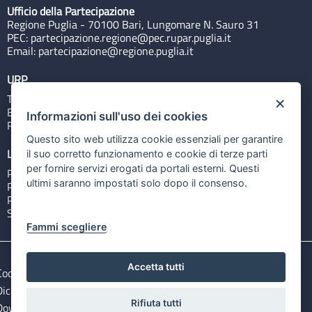
Ufficio della Partecipazione
Regione Puglia - 70100 Bari, Lungomare N. Sauro 31
PEC:
partecipazione.regione@pec.rupar.puglia.it
Email:
partecipazione@regione.puglia.it
URP
Tel: 800713939
×
Email:
quiregione@regione.puglia.it
Informazioni sull'uso dei cookies
Rubrica
Questo sito web utilizza cookie essenziali per garantire
Link utili
il suo corretto funzionamento e cookie di terze parti
per fornire servizi erogati da portali esterni. Questi
Portale Istituzionale
ultimi saranno impostati solo dopo il consenso.
PO FESR Puglia 2014-2020
PSR Puglia 2014-2020
Sistema Puglia
Fammi scegliere
Accetta tutti
Cookie e privacy
Note legali
Dichiarazione di accessibilità
Gestisci i cookies
Rifiuta tutti
Download Open Data files