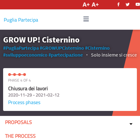
English
Puglia Partecipa
GROW UP! Cisternino
#PugliaPartecipa
#GROWUPCisternino
#Cisternino
#sviluppoeconomico
#partecipazione
Solo insieme si cresce
PHASE 4 OF 4
Chiusura dei lavori
2020-11-29 - 2021-02-12
Process phases
PROPOSALS
THE PROCESS