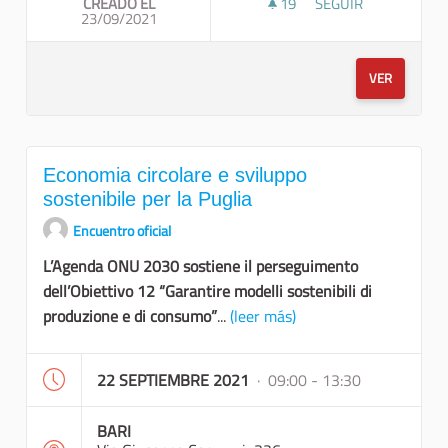
CREADO EL
19
19 SEGUIDORAS
SEGUIR
23/09/2021
LO SVILUPPO SOSTE
VER
Economia circolare e sviluppo
sostenibile per la Puglia
Encuentro oficial
L’Agenda ONU 2030 sostiene il perseguimento
dell’Obiettivo 12 “Garantire modelli sostenibili di
produzione e di consumo”
...
(leer más)
22 SEPTIEMBRE 2021
· 09:00 - 13:30
BARI