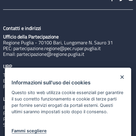
Contatti e indirizzi
Ufficio della Partecipazione
Regione Puglia - 70100 Bari, Lungomare N. Sauro 31
PEC:
partecipazione.regione@pec.rupar.puglia.it
Email:
partecipazione@regione.puglia.it
URP
Tel: 800713939
×
Email:
quiregione@regione.puglia.it
Informazioni sull'uso dei cookies
Rubrica
Questo sito web utilizza cookie essenziali per garantire
Link utili
il suo corretto funzionamento e cookie di terze parti
per fornire servizi erogati da portali esterni. Questi
Portale Istituzionale
ultimi saranno impostati solo dopo il consenso.
PO FESR Puglia 2014-2020
PSR Puglia 2014-2020
Sistema Puglia
Fammi scegliere