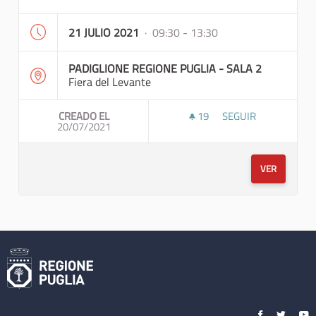
21 JULIO 2021
· 09:30 - 13:30
PADIGLIONE REGIONE PUGLIA - SALA 2
Fiera del Levante
CREADO EL
19
19 SEGUIDORAS
SEGUIR
20/07/2021
LA GOVERNANCE DEL
VER