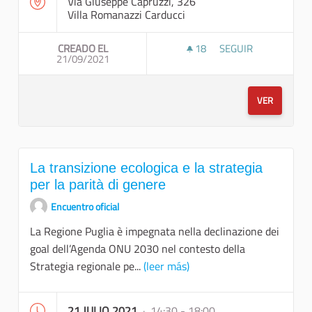
Via Giuseppe Capruzzi, 326
Villa Romanazzi Carducci
CREADO EL
18
18 SEGUIDORAS
SEGUIR
21/09/2021
ECONOMIA CIRCOLAR
VER
La transizione ecologica e la strategia
per la parità di genere
Encuentro oficial
La Regione Puglia è impegnata nella declinazione dei
goal dell’Agenda ONU 2030 nel contesto della
Strategia regionale pe...
(leer más)
21 JULIO 2021
· 14:30 - 18:00