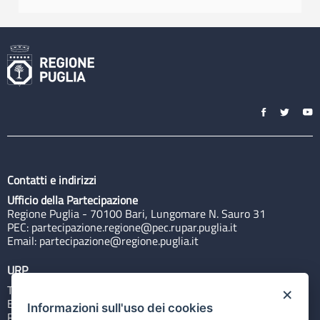
Contatti e indirizzi
Ufficio della Partecipazione
Regione Puglia - 70100 Bari, Lungomare N. Sauro 31
PEC:
partecipazione.regione@pec.rupar.puglia.it
Email:
partecipazione@regione.puglia.it
URP
Tel: 800713939
×
Email:
quiregione@regione.puglia.it
Informazioni sull'uso dei cookies
Rubrica