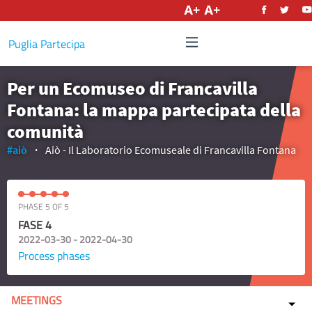
English
Puglia Partecipa
Per un Ecomuseo di Francavilla
Fontana: la mappa partecipata della
comunità
#aiò
Aiò - Il Laboratorio Ecomuseale di Francavilla Fontana
PHASE 5 OF 5
FASE 4
2022-03-30 - 2022-04-30
Process phases
MEETINGS