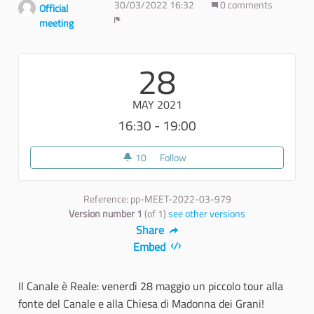
30/03/2022 16:32
0 comments
Official
meeting
Report
28
MAY 2021
16:30 - 19:00
10
10 followers
Follow
Tour alla fonte del Canale e al
Reference: pp-MEET-2022-03-979
Version number 1
(of 1)
see other versions
Share
Embed
Il Canale è Reale: venerdì 28 maggio un piccolo tour alla
fonte del Canale e alla Chiesa di Madonna dei Grani!