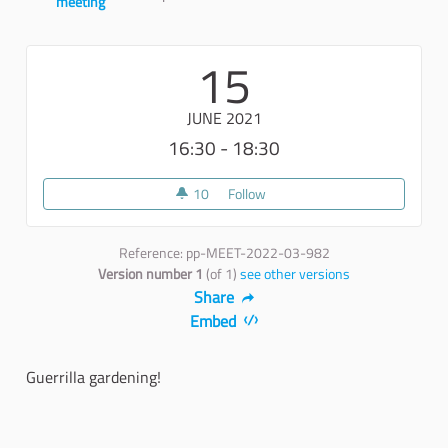
meeting
Report
15
JUNE 2021
16:30 - 18:30
10
10 followers
Follow
Guerrilla Gardening
Reference: pp-MEET-2022-03-982
Version number 1
(of 1)
see other versions
Share
Embed
Guerrilla gardening!