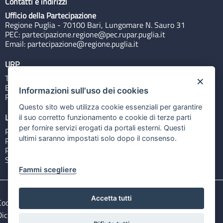
Contatti e indirizzi
Ufficio della Partecipazione
Regione Puglia - 70100 Bari, Lungomare N. Sauro 31
PEC:
partecipazione.regione@pec.rupar.puglia.it
Email:
partecipazione@regione.puglia.it
URP
Tel: 800713939
×
Email:
quiregione@regione.puglia.it
Informazioni sull'uso dei cookies
Rubrica
Questo sito web utilizza cookie essenziali per garantire
Link utili
il suo corretto funzionamento e cookie di terze parti
per fornire servizi erogati da portali esterni. Questi
Portale Istituzionale
ultimi saranno impostati solo dopo il consenso.
PO FESR Puglia 2014-2020
PSR Puglia 2014-2020
Sistema Puglia
Fammi scegliere
Accetta tutti
Cookie e privacy
Note legali
Dichiarazione di accessibilità
Gestisci i cookies