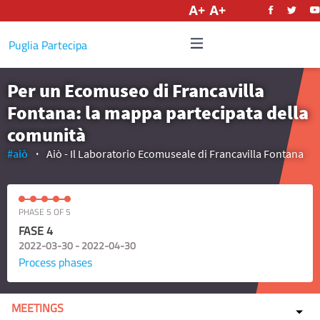
English
Puglia Partecipa
Per un Ecomuseo di Francavilla
Fontana: la mappa partecipata della
comunità
#aiò
Aiò - Il Laboratorio Ecomuseale di Francavilla Fontana
PHASE 5 OF 5
FASE 4
2022-03-30 - 2022-04-30
Process phases
MEETINGS