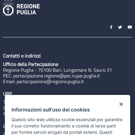
Contatti e indirizzi
Ufficio della Partecipazione
Regione Puglia - 70100 Bari, Lungomare N. Sauro 31
PEC:
partecipazione.regione@pec.rupar.puglia.it
Email:
partecipazione@regione.puglia.it
URP
Tel: 800713939
×
Email:
quiregione@regione.puglia.it
Informazioni sull'uso dei cookies
Rubrica
Questo sito web utilizza cookie essenziali per garantire
Link utili
il suo corretto funzionamento e cookie di terze parti
per fornire servizi erogati da portali esterni. Questi
Portale Istituzionale