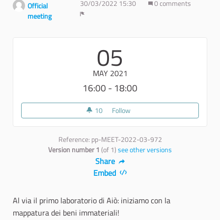
30/03/2022 15:30
0 comments
Official
meeting
Report
05
MAY 2021
16:00 - 18:00
10
10 followers
Follow
Laboratorio di ricerca "Canti e T
Reference: pp-MEET-2022-03-972
Version number 1
(of 1)
see other versions
Share
Embed
Al via il primo laboratorio di Aiò: iniziamo con la
mappatura dei beni immateriali!