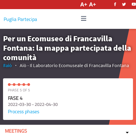
English
Puglia Partecipa
Per un Ecomuseo di Francavilla
Fontana: la mappa partecipata della
comunità
#aiò
Aiò - Il Laboratorio Ecomuseale di Francavilla Fontana
PHASE 5 OF 5
FASE 4
2022-03-30 - 2022-04-30
Process phases
MEETINGS