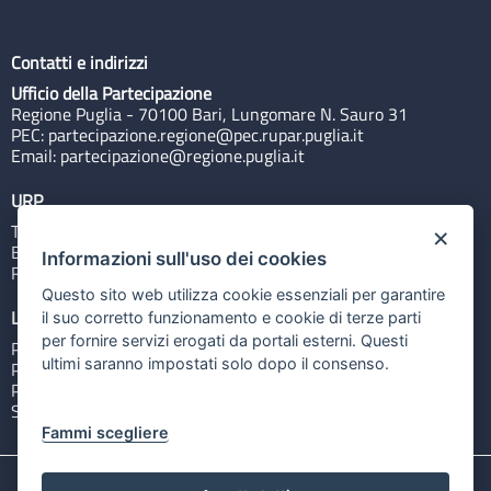
Contatti e indirizzi
Ufficio della Partecipazione
Regione Puglia - 70100 Bari, Lungomare N. Sauro 31
PEC:
partecipazione.regione@pec.rupar.puglia.it
Email:
partecipazione@regione.puglia.it
URP
Tel: 800713939
×
Email:
quiregione@regione.puglia.it
Informazioni sull'uso dei cookies
Rubrica
Questo sito web utilizza cookie essenziali per garantire
Link utili
il suo corretto funzionamento e cookie di terze parti
per fornire servizi erogati da portali esterni. Questi
Portale Istituzionale
ultimi saranno impostati solo dopo il consenso.
PO FESR Puglia 2014-2020
PSR Puglia 2014-2020
Sistema Puglia
Fammi scegliere