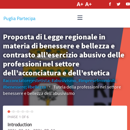
English
Puglia Partecipa
Proposta di Legge regionale in
materia di benessere e bellezza e
contrasto all’esercizio abusivo delle
professioni nel settore
dell’acconciatura e dell’estetica
#acconciatore;estetista;
#abusivismo,
#impresefemminili;
#benessere;
#bellezza
Tutela della professioni nel settore
benessere e bellezza dell'abusivismo
PHASE 1 OF 6
Introduction