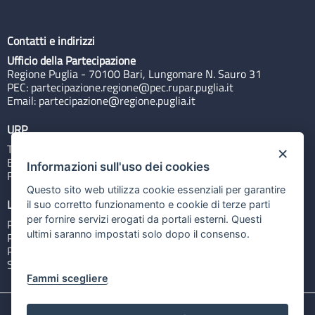
Contatti e indirizzi
Ufficio della Partecipazione
Regione Puglia - 70100 Bari, Lungomare N. Sauro 31
PEC:
partecipazione.regione@pec.rupar.puglia.it
Email:
partecipazione@regione.puglia.it
URP
Tel: 800713939
×
Email:
quiregione@regione.puglia.it
Informazioni sull'uso dei cookies
Rubrica
Questo sito web utilizza cookie essenziali per garantire
Link utili
il suo corretto funzionamento e cookie di terze parti
per fornire servizi erogati da portali esterni. Questi
Portale Istituzionale
ultimi saranno impostati solo dopo il consenso.
PO FESR Puglia 2014-2020
PSR Puglia 2014-2020
Sistema Puglia
Fammi scegliere