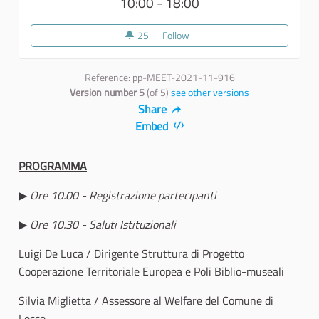
10:00 - 18:00
25
25 followers
Follow
02 - ARTEM / Lecce
Reference: pp-MEET-2021-11-916
Version number 5
(of 5)
see other versions
Share
Embed
PROGRAMMA
▶
Ore 10.00 - Registrazione partecipanti
▶
Ore 10.30 - Saluti Istituzionali
Luigi De Luca / Dirigente Struttura di Progetto
Cooperazione Territoriale Europea e Poli Biblio-museali
Silvia Miglietta / Assessore al Welfare del Comune di
Lecce