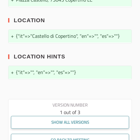
LOCATION
+
{"it"=>"Castello di Copertino", "en"=>"", "es"=>""}
LOCATION HINTS
+
{"it"=>"", "en"=>"", "es"=>""}
VERSION NUMBER
1 out of 3
SHOW ALL VERSIONS