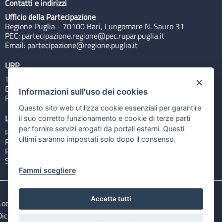
Contatti e indirizzi
Ufficio della Partecipazione
Regione Puglia - 70100 Bari, Lungomare N. Sauro 31
PEC:
partecipazione.regione@pec.rupar.puglia.it
Email:
partecipazione@regione.puglia.it
URP
Tel: 800713939
×
Email:
quiregione@regione.puglia.it
Informazioni sull'uso dei cookies
Rubrica
Questo sito web utilizza cookie essenziali per garantire
Link utili
il suo corretto funzionamento e cookie di terze parti
per fornire servizi erogati da portali esterni. Questi
Portale Istituzionale
ultimi saranno impostati solo dopo il consenso.
PO FESR Puglia 2014-2020
PSR Puglia 2014-2020
Sistema Puglia
Fammi scegliere
Accetta tutti
Cookie e privacy
Note legali
Dichiarazione di accessibilità
Gestisci i cookies