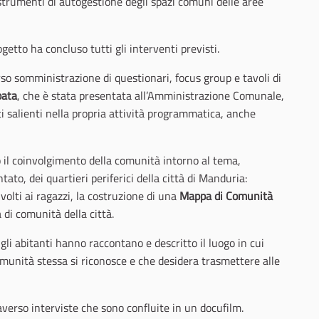
strumenti di autogestione degli spazi comuni delle aree
getto ha concluso tutti gli interventi previsti.
rso somministrazione di questionari, focus group e tavoli di
pata
, che è stata presentata all’Amministrazione Comunale,
ti salienti nella propria attività programmatica, anche
o il coinvolgimento della comunità intorno al tema,
to, dei quartieri periferici della città di Manduria:
ivolti ai ragazzi, la costruzione di una
Mappa di Comunità
 di comunità della città.
i abitanti hanno raccontano e descritto il luogo in cui
omunità stessa si riconosce e che desidera trasmettere alle
averso interviste che sono confluite in un docufilm.