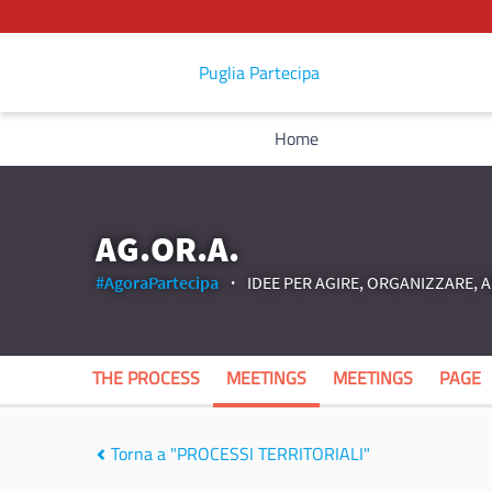
Puglia Partecipa
Home
AG.OR.A.
#AgoraPartecipa
IDEE PER AGIRE, ORGANIZZARE, 
THE PROCESS
MEETINGS
MEETINGS
PAGE
Torna a "PROCESSI TERRITORIALI"