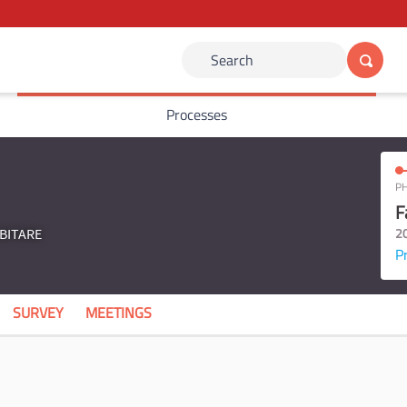
Search
Processes
PH
F
2
ABITARE
P
SURVEY
MEETINGS