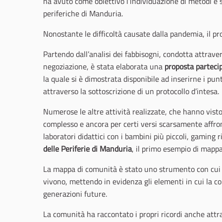
ha avuto come obiettivo l’individuazione di metodi e 
periferiche di Manduria.
Nonostante le difficoltà causate dalla pandemia, il pro
Partendo dall’analisi dei fabbisogni, condotta attrave
negoziazione, è stata elaborata una
proposta parteci
la quale si è dimostrata disponibile ad inserirne i pun
attraverso la sottoscrizione di un protocollo d’intesa.
Numerose le altre attività realizzate, che hanno vist
complesso e ancora per certi versi scarsamente affronta
laboratori didattici con i bambini più piccoli, gaming r
delle Periferie di Manduria
, il primo esempio di mappa
La mappa di comunità è stato uno strumento con cui gl
vivono, mettendo in evidenza gli elementi in cui la c
generazioni future.
La comunità ha raccontato i propri ricordi anche attr