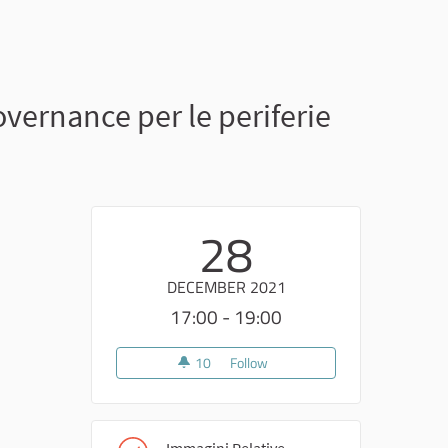
overnance per le periferie
28
DECEMBER 2021
17:00 - 19:00
10
10 followers
Follow
Evento Conclusivo - Presentazio