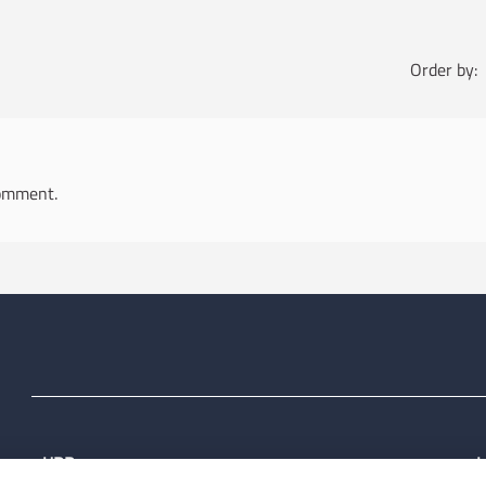
Order by:
omment.
URP
L