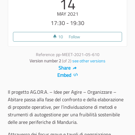
14
MAY 2021
17:30 - 19:30
10
10 followers
Follow
Periferie e coesione sociale: pe
Reference: pp-MEET-2021-05-610
Version number 2
(of 2)
see other versions
Share
Embed
Il progetto AG.OR.A. – Idee per Agire – Organizzare –
Abitare passa alla fase del confronto e della elaborazione
di proposte operative, per l’individuazione di metodi e
strumenti di autogestione per una fruibilità sostenibile
delle aree periferiche di Manduria.
Attraverso dei focus group e tavoli di negoziazione,