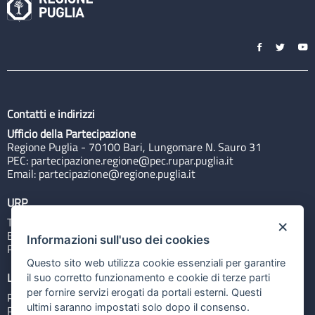
Contatti e indirizzi
Ufficio della Partecipazione
Regione Puglia - 70100 Bari, Lungomare N. Sauro 31
PEC:
partecipazione.regione@pec.rupar.puglia.it
Email:
partecipazione@regione.puglia.it
URP
Tel: 800713939
×
Email:
quiregione@regione.puglia.it
Informazioni sull'uso dei cookies
Rubrica
Questo sito web utilizza cookie essenziali per garantire
Link utili
il suo corretto funzionamento e cookie di terze parti
per fornire servizi erogati da portali esterni. Questi
Portale Istituzionale
ultimi saranno impostati solo dopo il consenso.
PO FESR Puglia 2014-2020